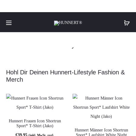
Sport
Frauen
Du Bist Hunnert!
Männer
Jetzt erleben!
Lifestyle
Hohl Dir Deinen Hunnert-Lifestyle Fashion &
Merch
Hunnert Frauen Icon Shortrun
Sport* T-Shirt (Jako)
Hunnert Männer Icon Shortrun
€
39,95
Sport* Laufshirt White Night
(inkl. MwSt. zzgl.