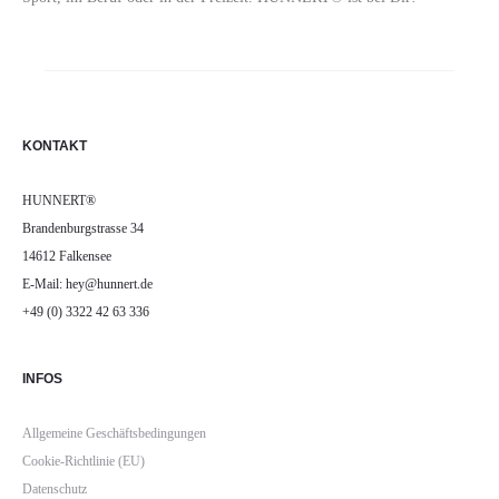
KONTAKT
HUNNERT®
Brandenburgstrasse 34
14612 Falkensee
E-Mail: hey@hunnert.de
+49 (0) 3322 42 63 336
INFOS
Allgemeine Geschäftsbedingungen
Cookie-Richtlinie (EU)
Datenschutz