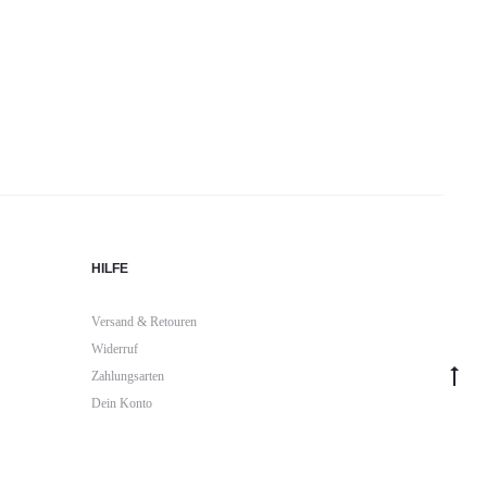
HILFE
Versand & Retouren
Widerruf
Go
Zahlungsarten
Dein Konto
to
top