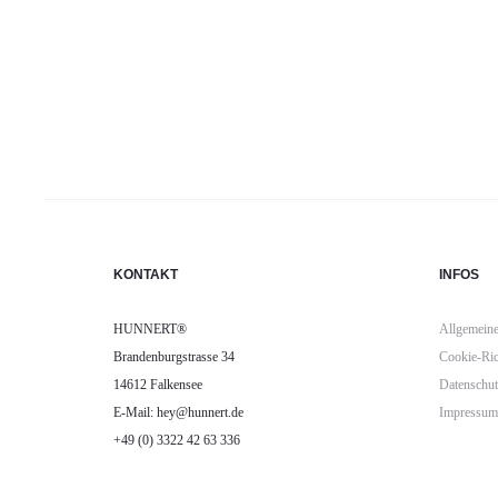
KONTAKT
INFOS
HUNNERT®
Allgemeine
Brandenburgstrasse 34
Cookie-Ric
14612 Falkensee
Datenschut
E-Mail: hey@hunnert.de
Impressum
+49 (0) 3322 42 63 336