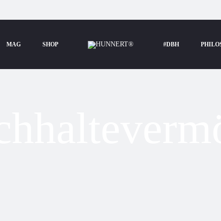
MAG
SHOP
#DBH
PHILO
chhalteverm