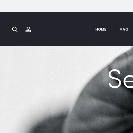
Search
Account
HOME
MAG
S