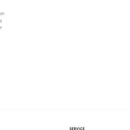
von
g
r
SERVICE