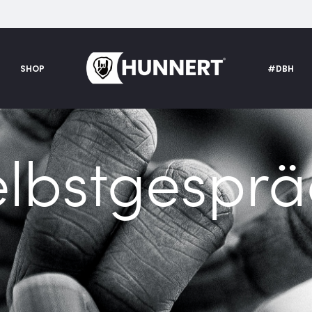
SHOP
#DBH
elbstgesprä