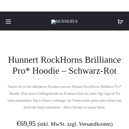
Hunnert RockHorns Brilliance
Pro* Hoodie – Schwarz-Rot
Tauche ein in den ultimativen Komfort unseres Hunnert RockHorns Brilliance Pro*
Hoodie. Dein neuer Lieblingshoodie im Kontrast-Style für jeden Tag! Egal ob Du
einen entspannten Tag zu Hause verbringst, ins Fitnessstudio gehst oder einfach nur
durch die Stadt schlenderst – dieser Hoodie ist immer bereit.
€
69,95
(inkl. MwSt. zzgl. Versandkosten)