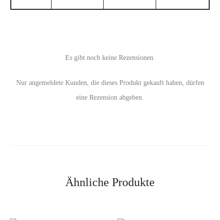
Es gibt noch keine Rezensionen.
R
Nur angemeldete Kunden, die dieses Produkt gekauft haben, dürfen
e
eine Rezension abgeben.
z
e
n
s
Ähnliche Produkte
i
o