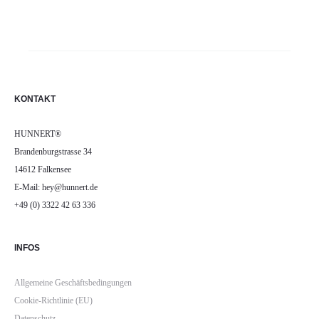
KONTAKT
HUNNERT®
Brandenburgstrasse 34
14612 Falkensee
E-Mail: hey@hunnert.de
+49 (0) 3322 42 63 336
INFOS
Allgemeine Geschäftsbedingungen
Cookie-Richtlinie (EU)
Datenschutz