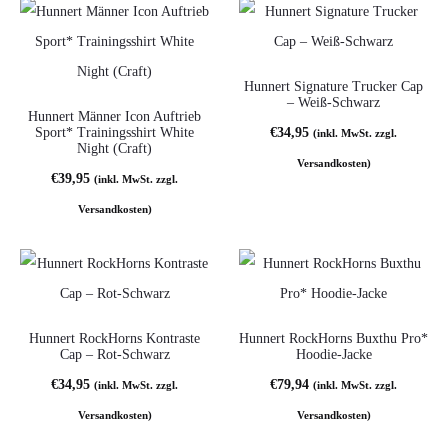
n
e
n
Hunnert Signature Trucker Cap
– Weiß-Schwarz
Hunnert Männer Icon Auftrieb
Sport* Trainingsshirt White
€
34,95
(inkl. MwSt. zzgl.
Night (Craft)
Versandkosten)
€
39,95
(inkl. MwSt. zzgl.
Versandkosten)
Hunnert RockHorns Kontraste
Hunnert RockHorns Buxthu Pro*
Cap – Rot-Schwarz
Hoodie-Jacke
€
34,95
€
79,94
(inkl. MwSt. zzgl.
(inkl. MwSt. zzgl.
Versandkosten)
Versandkosten)