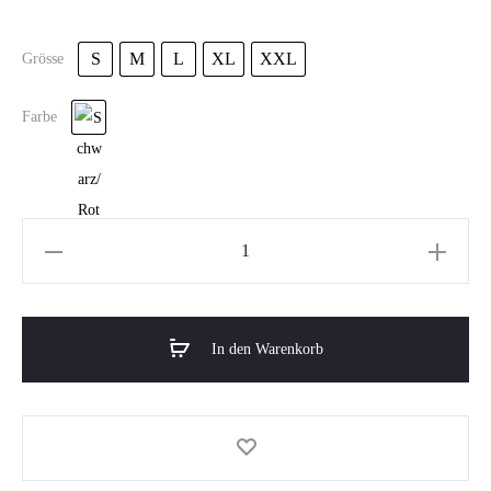
S
M
L
XL
XXL
Grösse
Farbe
Hunnert
RockHorns
Brilliance
Pro*
In den Warenkorb
Hoodie
–
Schwarz-
Rot
Menge