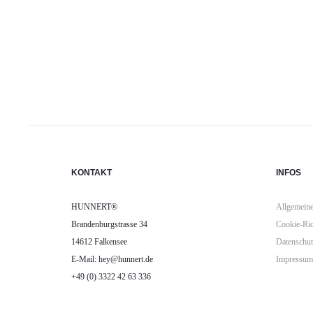
KONTAKT
INFOS
HUNNERT®
Allgemeine
Brandenburgstrasse 34
Cookie-Ric
14612 Falkensee
Datenschut
E-Mail: hey@hunnert.de
Impressum
+49 (0) 3322 42 63 336