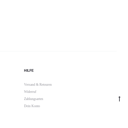
HILFE
Versand & Retouren
Widerruf
Go
Zahlungsarten
Dein Konto
to
top