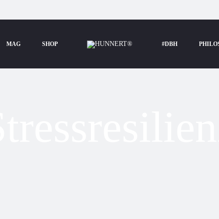
MAG
SHOP
#DBH
PHILO
tressresilie