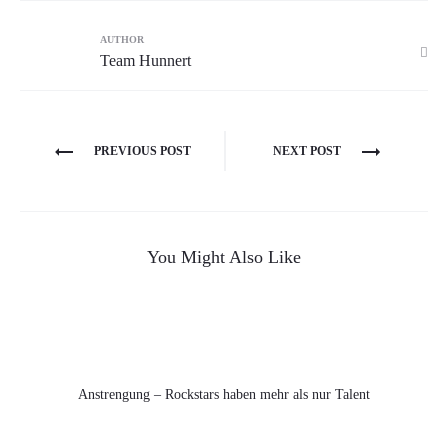
AUTHOR
Team Hunnert
Beitragsnavigation
PREVIOUS POST
NEXT POST
You Might Also Like
Anstrengung – Rockstars haben mehr als nur Talent